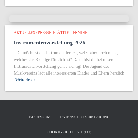
AKTUELLES / PRESSE
BLÄTTLE
TERMINE
Instrumentenvorstellung 2026
Du möchtest ein Instrument lernen, weißt aber noch nicht,
welches das Richtige für dich ist? Dann bist du bei unserer
Instrumentenvorstellung genau richtig! Die Jugend des
Musikvereins lädt alle interessierten Kinder und Eltern herzlich
Weiterlesen
IMPRESSUM
DATENSCHUTZERKLÄRUNG
COOKIE-RICHTLINIE (EU)