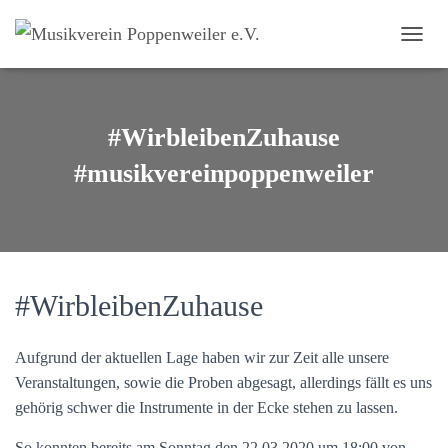
NAVI
#WirbleibenZuhause
#musikvereinpoppenweiler
#WirbleibenZuhause
Aufgrund der aktuellen Lage haben wir zur Zeit alle
unsere
Veranstaltungen, sowie die Proben abgesagt, allerdings fällt es uns
gehörig schwer die Instrumente in der Ecke stehen zu lassen.
So konnten bereits am Sonntag den 22.03.2020 um 18:00 von