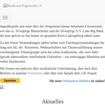
Musikverein Poppenweiler e.V.
Der Musikverein Poppenweiler, gegründet 1958, prägt das kulturelle Leben in
Navigation umschalten
Poppenweiler durch seine hervorragende Jugendarbeit mit Ausbildung, der
Jugendkapelle und seine über die Ortsgrenzen hinaus bekannten Formationen,
wie das ca. 50-köpfige Blasorchester und die 20-köpfige N.Y.-Lake-Big Band,
die man getrost zu den besten im gesamten Kreis Ludwigsburg zählen kann.
Zu den festen Veranstaltungen zählen neben zwei Faschingsveranstaltungen für
Jung und Alt, div. Konzerten, Weihnachtsfeier mit Theateraufführung unserer
vereinseigenen Theatergruppe auch das schon traditionelle, alle zwei Jahre
(gerade Jahreszahlen) stattfindende Ochsenfest – ein mehrtägiges Musikfest mit
vielen Attraktionen.
Wir freuen uns jederzeit über musikalische Unterstützung, aber auch über
Beitritte zu unserem
Förderkreis
oder über eine Spende über z.B. Paypal:
Die neue
Ochsenfest-Website
ist online!
Aktuelles