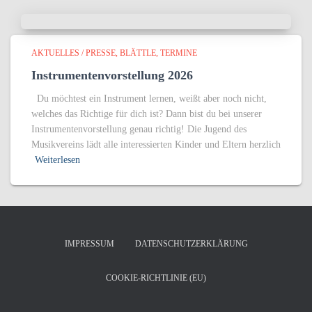
AKTUELLES / PRESSE
BLÄTTLE
TERMINE
Instrumentenvorstellung 2026
Du möchtest ein Instrument lernen, weißt aber noch nicht,
welches das Richtige für dich ist? Dann bist du bei unserer
Instrumentenvorstellung genau richtig! Die Jugend des
Musikvereins lädt alle interessierten Kinder und Eltern herzlich
Weiterlesen
IMPRESSUM
DATENSCHUTZERKLÄRUNG
COOKIE-RICHTLINIE (EU)