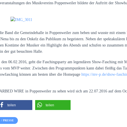
sveranstaltungen des Musikvereins Poppenweiler bildete der Auftritt der 
ie Band die Gemeindehalle in Poppenweiler zum beben und wusste mit einem b
 Nena bis zu den Onkelz das Publikum zu begeistern. Neben der spektakulären
den Kostüme der Musiker ein Highlight des Abends und schufen so zusammen m
n der gut besuchten Halle.
den 06.02.2016, geht die Faschingsparty am legendären Show-Fasching mit Mä
s vom MVP weiter. Zwischen den Programmpunkten kann dabei fleißig das T
howfasching können am besten über die Homepage
https://mv-p.de/show-faschi
BARBED WIRE in Poppenweiler zu sehen wird sich am 22.07.2016 auf dem Och
teilen
teilen
/ PRESSE