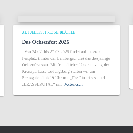
AKTUELLES / PRESSE
BLÄTTLE
Das Ochsenfest 2026
Von 24.07. bis 27.07.2026 findet auf unserem
Festplatz (hinter der Lembergschule) das diesjährige
Ochsenfest statt. Mit freundlicher Unterstützung der
Kreissparkasse Ludwigsburg starten wir am
Freitagabend ab 19 Uhr mit „The Pinstripes“ und
„BRASSBRUTAL“ mit
Weiterlesen