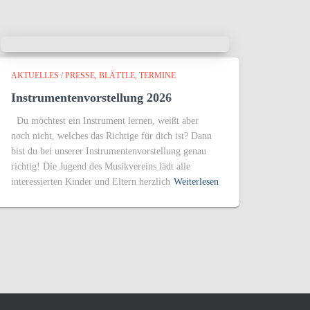
AKTUELLES / PRESSE
BLÄTTLE
TERMINE
Instrumentenvorstellung 2026
Du möchtest ein Instrument lernen, weißt aber
noch nicht, welches das Richtige für dich ist? Dann
bist du bei unserer Instrumentenvorstellung genau
richtig! Die Jugend des Musikvereins lädt alle
interessierten Kinder und Eltern herzlich
Weiterlesen