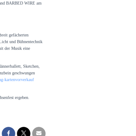
Showband BARBED WIRE am
reit gefächerten
 Licht und Bühnentechnik
it der Musik eine
nnerballett, Sketchen,
anzbein geschwungen
ng-kartenvorverkauf
senfest ergeben.