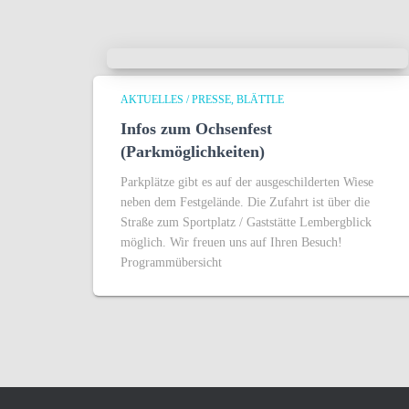
AKTUELLES / PRESSE
BLÄTTLE
Infos zum Ochsenfest
(Parkmöglichkeiten)
Parkplätze gibt es auf der ausgeschilderten Wiese
neben dem Festgelände. Die Zufahrt ist über die
Straße zum Sportplatz / Gaststätte Lembergblick
möglich. Wir freuen uns auf Ihren Besuch!
Programmübersicht