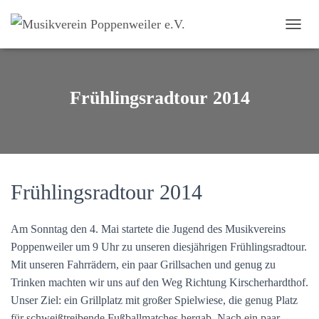
N
A
V
I
G
Frühlingsradtour 2014
A
T
I
O
N
U
M
Frühlingsradtour 2014
S
C
H
Am Sonntag den 4. Mai startete die Jugend des Musikvereins
A
Poppenweiler um 9 Uhr zu unseren diesjährigen Frühlingsradtour.
L
Mit unseren Fahrrädern, ein paar Grillsachen und genug zu
T
E
Trinken machten wir uns auf den Weg Richtung Kirscherhardthof.
N
Unser Ziel: ein Grillplatz mit großer Spielwiese, die genug Platz
für schweißtreibende Fußballmatches hergab. Nach ein paar