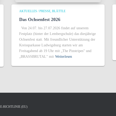
AKTUELLES / PRESSE
BLÄTTLE
Das Ochsenfest 2026
Von 24.07. bis 27.07.2026 findet auf unserem
Festplatz (hinter der Lembergschule) das diesjährige
Ochsenfest statt. Mit freundlicher Unterstützung der
Kreissparkasse Ludwigsburg starten wir am
Freitagabend ab 19 Uhr mit „The Pinstripes“ und
„BRASSBRUTAL“ mit
Weiterlesen
E-RICHTLINIE (EU)