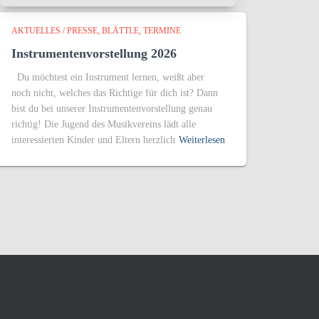
AKTUELLES / PRESSE
BLÄTTLE
TERMINE
Instrumentenvorstellung 2026
Du möchtest ein Instrument lernen, weißt aber
noch nicht, welches das Richtige für dich ist? Dann
bist du bei unserer Instrumentenvorstellung genau
richtig! Die Jugend des Musikvereins lädt alle
interessierten Kinder und Eltern herzlich
Weiterlesen