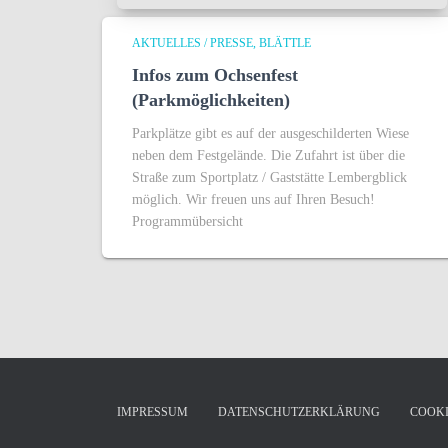
AKTUELLES / PRESSE
BLÄTTLE
Infos zum Ochsenfest
(Parkmöglichkeiten)
Parkplätze gibt es auf der ausgeschilderten Wiese
neben dem Festgelände. Die Zufahrt ist über die
Straße zum Sportplatz / Gaststätte Lembergblick
möglich. Wir freuen uns auf Ihren Besuch!
Programmübersicht
IMPRESSUM
DATENSCHUTZERKLÄRUNG
COOKI