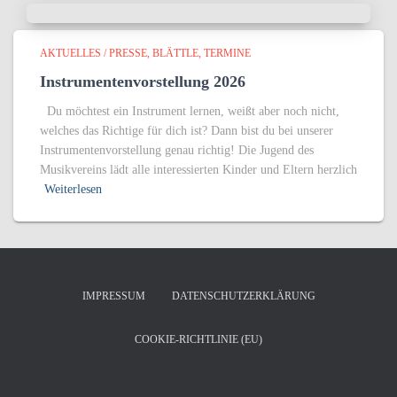
AKTUELLES / PRESSE
BLÄTTLE
TERMINE
Instrumentenvorstellung 2026
Du möchtest ein Instrument lernen, weißt aber noch nicht,
welches das Richtige für dich ist? Dann bist du bei unserer
Instrumentenvorstellung genau richtig! Die Jugend des
Musikvereins lädt alle interessierten Kinder und Eltern herzlich
Weiterlesen
IMPRESSUM
DATENSCHUTZERKLÄRUNG
COOKIE-RICHTLINIE (EU)