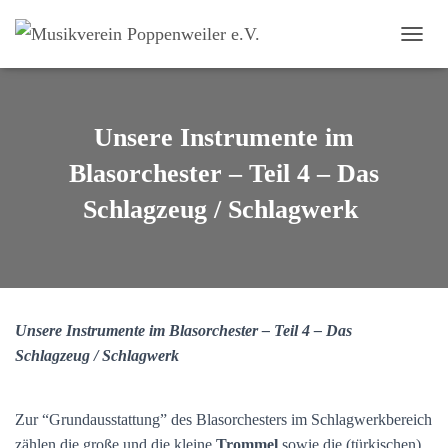
NAVI
Unsere Instrumente im
Blasorchester – Teil 4 – Das
Schlagzeug / Schlagwerk
Unsere Instrumente im Blasorchester – Teil
4
–
D
as
Schlagzeug
/ Schlagwerk
Zur “Grundausstattung” des Blasorchesters im Schlagwerkbereich
zählen die große und die kleine
Trommel
sowie die (türkischen)