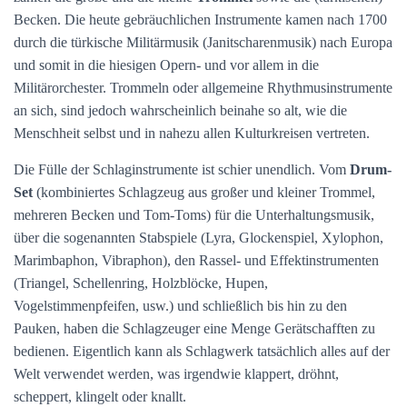
Becken. Die heute gebräuchlichen Instrumente kamen nach 1700
durch die türkische Militärmusik (Janitscharenmusik) nach Europa
und somit in die hiesigen Opern- und vor allem in die
Militärorchester. Trommeln oder allgemeine Rhythmusinstrumente
an sich
,
sind jedoch wahrscheinlich beinahe so alt
,
wie die
Menschheit selbst
und in
nahezu
allen Kulturkreisen vertreten.
Die Fülle der Schlaginstrumente ist schier unendlich. Vom
Drum-
Set
(kombiniertes Schlagzeug aus großer und kleiner Trommel,
mehreren Becken und Tom-Toms) für die Unterhaltungsmusik,
über die sogenannten Stabspiele (Lyra, Glockenspiel, Xy
lophon,
Marimbaphon, Vibraphon), den
Rassel- und Effektinstrumenten
(Triangel, Schellenring, Holzblöcke, Hupen,
Vogelstimmenpfeifen, usw.)
und schließlich bis
hin
zu den
Pauken,
haben die Schlagzeuger eine Menge
Gerätschafften zu
bedienen.
Eigentlich kann als Schlagwerk tatsächlich alles auf der
Welt verwendet werden, was
irgendwie
klappert, dröhnt,
scheppert, klingelt oder knallt.