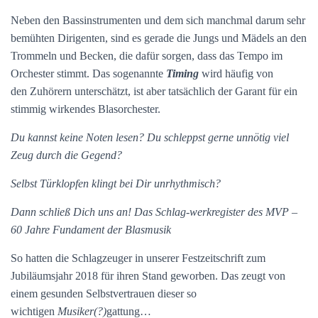
Neben den Bassinstrumenten und dem sich manchmal darum sehr
bemühten Dirigenten, sind es gerade die Jungs und Mädels an den
Trommeln und Becken, die dafür sorgen, dass das Tempo im
Orchester stimmt. Das sogenannte
Timing
wird häufig
von
den
Zuhörer
n
unterschätzt, ist aber tatsächlich der Garant für ein
stimmig wirkendes Blasorchester.
Du kannst keine Noten lesen? Du schleppst gerne unnötig viel
Zeug durch die Gegend?
Selbst Türklopfen
klingt bei Dir unrhythmisch?
Dann schließ Dich uns an! Das Schlag-
werkregister
des MVP –
60 Jahre Fundament der Blasmusik
So hatten d
ie
Schlagzeuger in unserer Festzeitschrift zum
Jubiläumsjahr 2018 für ihren Stand geworben.
Das zeugt von
einem gesunden Selbstvertrauen diese
r
so
wichtigen
Musiker(?)
gattung
…