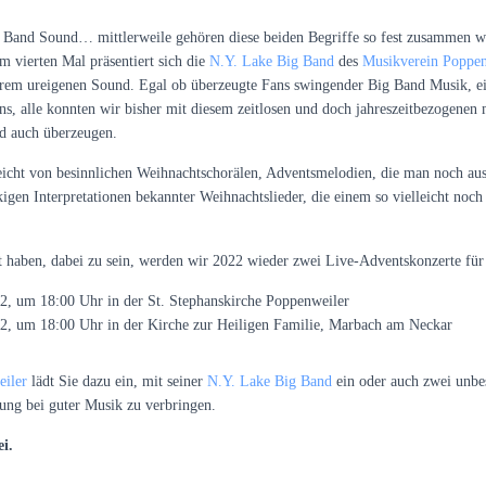
 Band Sound… mittlerweile gehören diese beiden Begriffe so fest zusammen w
 vierten Mal präsentiert sich die
N.Y. Lake Big Band
des
Musikverein Poppen
hrem ureigenen Sound. Egal ob überzeugte Fans swingender Big Band Musik, ei
s, alle konnten wir bisher mit diesem zeitlosen und doch jahreszeitbezogenen 
nd auch überzeugen.
reicht von besinnlichen Weihnachtschorälen, Adventsmelodien, die man noch aus
kigen Interpretationen bekannter Weihnachtslieder, die einem so vielleicht no
 haben, dabei zu sein, werden wir 2022 wieder zwei Live-Adventskonzerte für
2, um 18:00 Uhr in der St. Stephanskirche Poppenweiler
2, um 18:00 Uhr in der Kirche zur Heiligen Familie, Marbach am Neckar
iler
lädt Sie dazu ein, mit seiner
N.Y. Lake Big Band
ein oder auch zwei unbe
ng bei guter Musik zu verbringen.
ei.