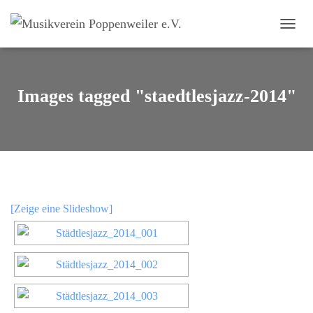
NAVI
Images tagged "staedtlesjazz-2014"
[Zeige eine Slideshow]