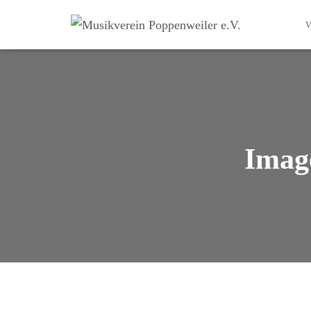
V
Image