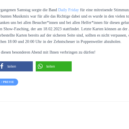
rgangenen Samstag sorgte die Band
Daily Friday
für
eine mitreisende Stimmung 
 bunten
Musikmix
war für
alle das Richtige dabei und es wurde in den vielen t
danken uns
bei allen Besucher
*innen und bei allen Helfer*innen für diesen gel
ren Show-Fasching, der am
18.02.2023 stattfindet. Letzte Karten können an de
bestellte Karten bereits auf der sicheren Seite sind, sollten es nicht verpassen,
chen 18:00 und 20:00 Uhr in der Zehntscheuer in Poppenweiler abzuholen.
, diesen besonderen Abend mit Ihnen verbringen zu dürfen!
teilen
teilen
/ PRESSE