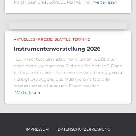
Pinstripes“ und „BRASSBRUTAL“ mit
Weiterlesen
AKTUELLES / PRESSE
BLÄTTLE
TERMINE
Instrumentenvorstellung 2026
Du möchtest ein Instrument lernen, weißt aber
noch nicht, welches das Richtige für dich ist? Dann
bist du bei unserer Instrumentenvorstellung genau
richtig! Die Jugend des Musikvereins lädt alle
interessierten Kinder und Eltern herzlich
Weiterlesen
IMPRESSUM
DATENSCHUTZERKLÄRUNG