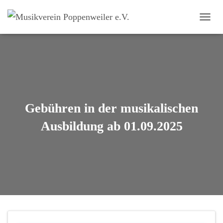
N
A
V
I
G
A
T
I
O
Gebühren in der musikalischen
N
U
Ausbildung ab 01.09.2025
M
S
C
H
A
L
T
E
N