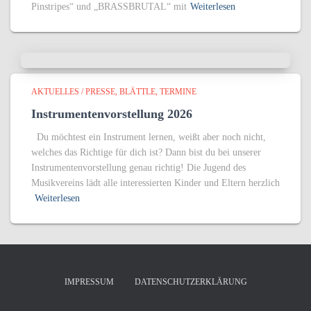
Pinstripes“ und „BRASSBRUTAL“ mit
Weiterlesen
AKTUELLES / PRESSE
BLÄTTLE
TERMINE
Instrumentenvorstellung 2026
Du möchtest ein Instrument lernen, weißt aber noch nicht,
welches das Richtige für dich ist? Dann bist du bei unserer
Instrumentenvorstellung genau richtig! Die Jugend des
Musikvereins lädt alle interessierten Kinder und Eltern herzlich
Weiterlesen
IMPRESSUM
DATENSCHUTZERKLÄRUNG