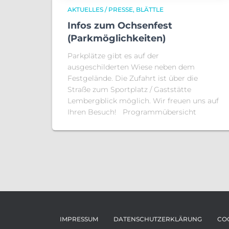
AKTUELLES / PRESSE
BLÄTTLE
Infos zum Ochsenfest
(Parkmöglichkeiten)
Parkplätze gibt es auf der
ausgeschilderten Wiese neben dem
Festgelände. Die Zufahrt ist über die
Straße zum Sportplatz / Gaststätte
Lembergblick möglich. Wir freuen uns auf
Ihren Besuch! Programmübersicht
IMPRESSUM
DATENSCHUTZERKLÄRUNG
COO