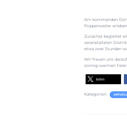
Am kommenden Donner
Poppenweiler erleben
Zunächst begleitet e
veranstalteten Distri
etwa zwei Stunden w
Wir freuen uns darau
sonnig-warmen Feiert
teilen
Kategorien:
AKTUELL