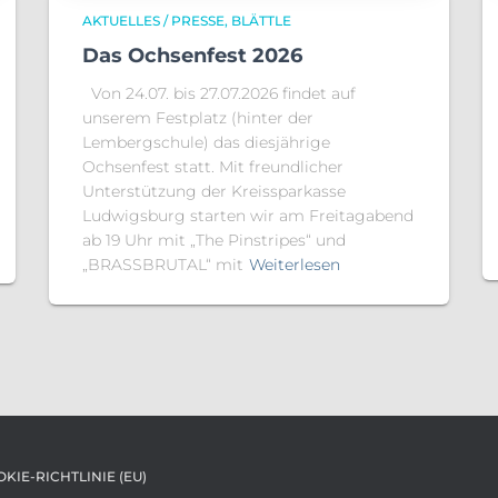
AKTUELLES / PRESSE
BLÄTTLE
Das Ochsenfest 2026
Von 24.07. bis 27.07.2026 findet auf
unserem Festplatz (hinter der
Lembergschule) das diesjährige
Ochsenfest statt. Mit freundlicher
Unterstützung der Kreissparkasse
Ludwigsburg starten wir am Freitagabend
ab 19 Uhr mit „The Pinstripes“ und
„BRASSBRUTAL“ mit
Weiterlesen
KIE-RICHTLINIE (EU)