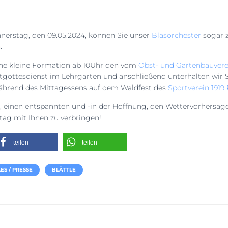
stag, den 09.05.2024, können Sie unser
Blasorchester
sogar 
.
ine kleine Formation ab 10Uhr den vom
Obst- und Gartenbauvere
ktgottesdienst im Lehrgarten und anschließend unterhalten wir S
ährend des Mittagessens auf dem Waldfest des
Sportverein 1919
f, einen entspannten und -in der Hoffnung, den Wettervorhersag
ag mit Ihnen zu verbringen!
teilen
teilen
ES / PRESSE
BLÄTTLE