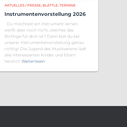
AKTUELLES / PRESSE
BLÄTTLE
TERMINE
Instrumentenvorstellung 2026
Du möchtest ein Instrument lernen,
weißt aber noch nicht, welches das
Richtige für dich ist? Dann bist du bei
unserer Instrumentenvorstellung genau
richtig! Die Jugend des Musikvereins lädt
alle interessierten Kinder und Eltern
herzlich
Weiterlesen