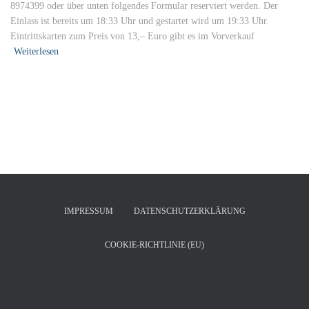
8974399 oder über unten folgendes Formular reserviert werden. Der
Einlass ist bereits um 18:33 Uhr und gestartet wird um 19:33 Uhr.
Eintrittskarten zum Preis von 13,– Euro gibt es im Vorverkauf
Weiterlesen
IMPRESSUM
DATENSCHUTZERKLÄRUNG
COOKIE-RICHTLINIE (EU)